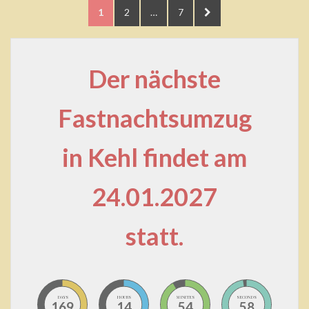
Seitennummerierung
PAGE
PAGE
PAGE
NEXT
1
2
…
7
der
PAGE
Beiträge
Der nächste
Fastnachtsumzug
in Kehl findet am
24.01.2027
statt.
DAYS
HOURS
MINUTES
SECONDS
169
14
54
58